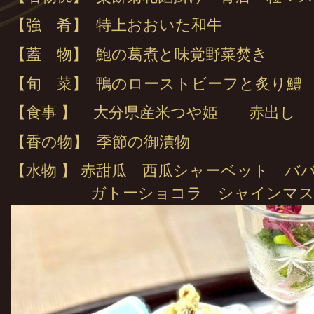
【強 肴】 特上おおいた和牛
【蓋 物】 鮑の葛煮と味覚野菜焚き
【旬 菜】 鴨のローストビーフと炙り鱧
【食事 】 大分県産米つや姫 赤出し
【香の物】 季節の御漬物
【水物 】 赤甜瓜 西瓜シャーベット バ
ガトーショコラ シャインマス