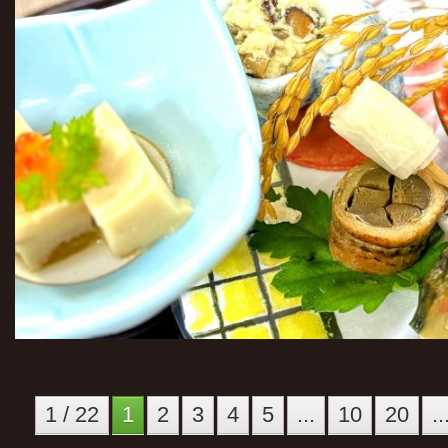
1 / 22
1
2
3
4
5
...
10
20
..