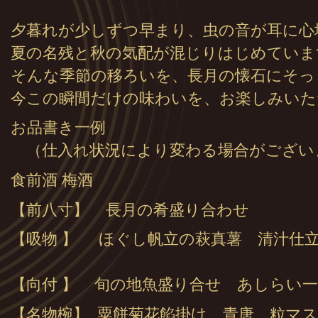
夕暮れが少しずつ早まり、虫の音が耳に心
夏の名残と秋の気配が混じりはじめていま
そんな季節の移ろいを、長月の懐石にそっ
今この瞬間だけの味わいを、お楽しみいた
お品書き一例
（仕入れ状況により変わる場合がござい
食前酒 梅酒
【前八寸】 長月の肴盛り合わせ
【吸物 】 ほぐし帆立の萩真薯 清汁
【向付 】 旬の地魚盛り合せ あしらい
【名物椀】 粟餅菊花餡掛け 青唐 粒マ