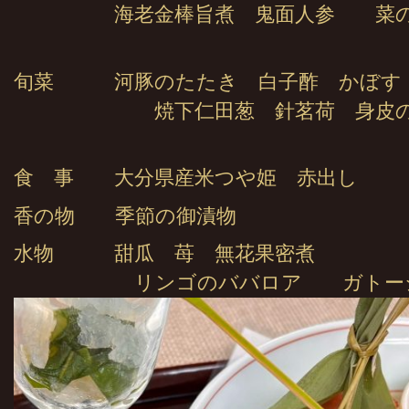
海老金棒旨煮 鬼面人参 菜の
旬菜 河豚のたたき 白子酢 かぼす
焼下仁田葱 針茗荷 身皮の
食 事 大分県産米つや姫 赤出し
香の物 季節の御漬物
水物 甜瓜 苺 無花果密煮
リンゴのババロア ガトー