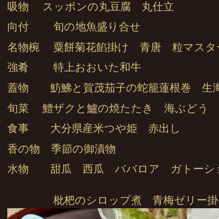
吸物 スッポンの丸豆腐 丸仕立
向付 旬の地魚盛り合せ
名物椀 粟餅菊花餡掛け 青唐 粒マスタ
強肴 特上おおいた和牛
蓋物 魴鮄と賀茂茄子の蛇籠蓮根巻 生
旬菜 鱧ザクと鱸の焼たたき 海ぶど
食事 大分県産米つや姫 赤出し
香の物 季節の御漬物
水物 甜瓜 西瓜 ババロア ガトーシ
枇杷のシロップ煮 青梅ゼリー掛