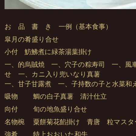
お 品 書 き 一例（基本食事）
皐月の肴盛り合せ
小付 魴鮄煮に緑茶湯葉掛け
一、的烏賊焼 一、穴子の粽寿司 一、風車
せ 一、カニ入り兜いなり真薯
一、甘子甘露煮 一、子持数の子と水菜和
吸物 鯛の白子真薯 清汁仕立
向付 旬の地魚盛り合せ
名物椀 粟餅菊花餡掛け 青唐 粒マスタ
強肴 特上おおいた和牛