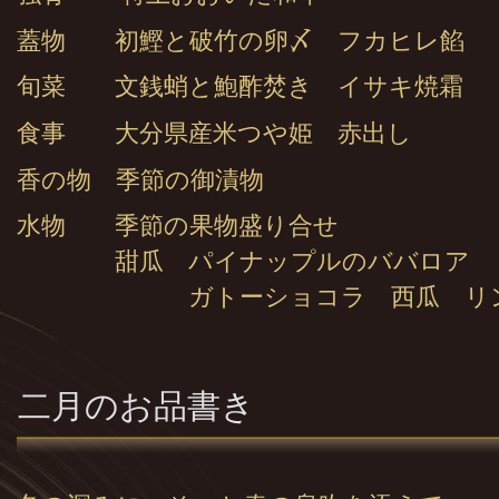
蓋物 初鰹と破竹の卵〆 フカヒレ餡
旬菜 文銭蛸と鮑酢焚き イサキ焼霜
食事 大分県産米つや姫 赤出し
香の物 季節の御漬物
水物 季節の果物盛り合せ
甜瓜 パイナップルのババロア
ガトーショコラ 西瓜 リンゴ
二月のお品書き