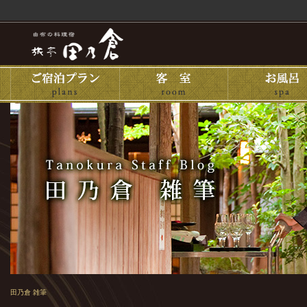
田乃倉 雑筆