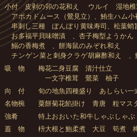
小付 皮剥の卯の花和え ウルイ 湿地椎
アボカドムース（鶯見立）、鮪生ハム小
串刺し三種 ぼんぼり黄味寿司、松葉蛸
お多福平貝味噌漬 、杏子梅型ようかん
鰯の香梅煮 、餅海鼠のみぞれ和え
チンゲン菜と刺身クラゲ胡麻酢和え 
吸 物 梅花二身豆腐 清汁仕立
一文字椎茸 鶯菜 柚子
向 付 旬の地魚四種盛り あしらい一
名物椀 粟餅菊花餡掛け 青唐 粒マス
強肴 特上おおいた和牛しゃぶしゃぶ
蓋 物 枡大根と鮑柔煮 大豆 筍煮 