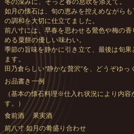
冬の深みに、そっと春の息吹を添えて。
如月の懐石は、旬の恵みを控えめながらも
の調和を大切に仕立てました。
前八寸には、早春を思わせる鶯色や梅の香
める粟餅の優しい味わい。
季節の旨味を静かに引き立て、最後は旬果
ます。
田乃倉らしい“静かな贅沢”を、どうぞゆっ
お品書き一例
（基本の懐石料理※仕入れ状況により内容
す。）
食前酒 果実酒
前八寸 如月の肴盛り合わせ