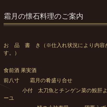
霜月の懐石料理のご案内
お 品 書 き（※仕入れ状況により内容
す。）
食前酒 果実酒
前八寸 霜月の肴盛り合せ
小付 太刀魚とチンゲン菜の鮟肝
ーユ