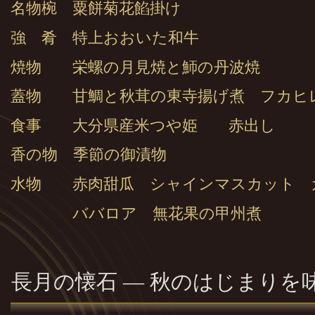
名物椀 粟餅菊花餡掛け
強 肴 特上おおいた和牛
焼物 栄螺の月見焼と魳の丹波焼
蓋物 甘鯛と秋茸の東寺揚げ煮 フカ
食事 大分県産米つや姫 赤出し
香の物 季節の御漬物
水物 赤肉甜瓜 シャインマスカット 
ババロア 無花果の甲州煮
長月の懐石 — 秋のはじまりを