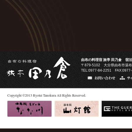
由布の料理宿 旅亭 田乃倉 宿泊
〒879-5102
大分県由布市湯布
TEL:0977-84-2251 FAX:0977-
Copyright
©
2013
Ryotei Tanokura All Rights Reserved.