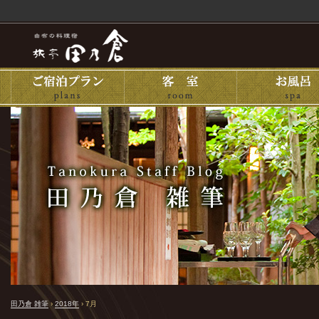
田乃倉 雑筆
›
2018年
›
7月