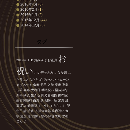
2016年4月
(8)
2016年2月
(1)
2016年1月
(2)
2015年12月
(44)
2014年12月
(5)
タグ
お
2017年
JTB
おみやげ
お正月
祝い
この声をきみに
なな川
ふ
たりはともだち
めでたい
ハネムーン
メゾネット
傘寿
元旦
入学
卒寿
卒業
古希
喜寿
大晦日
就職祝い
招待旅行
新年
朗読
生きる
田乃倉別館
由布院
由布院旅行
白寿
盆地祭り
秋
米寿
紅
葉
花火
蝗攘祭（こうじょうさい）
記
念日
詩
読書
谷川俊太郎
退職祝い
進
学
還暦
還暦旅行
鯛の御頭
黒羽
黒羽
とんぼ