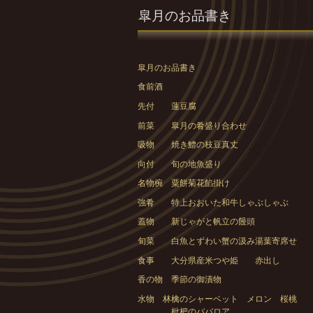
皐月のお品書き
皐月のお品書き
食前酒
先付 蓮豆腐
前菜 皐月の肴盛り合わせ
吸物 焼き鱧の枝豆真丈
向付 旬の地魚盛り
名物椀 粟餅菊花餡掛け
強肴 特上おおいた和牛しゃぶしゃぶ
蓋物 新じゃがと帆立の饅頭
旬菜 白魚とずわい蟹の汲み湯葉寄席せ
食事 大分県産米つや姫 赤出し
香の物 季節の御漬物
水物 林檎のシャーベット メロン 桜桃
枇杷のババロア