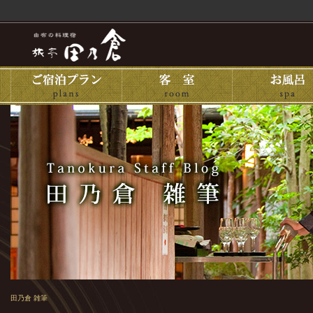
田乃倉 雑筆