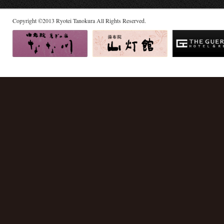
Copyright
©
2013
Ryotei Tanokura All Rights Reserved.