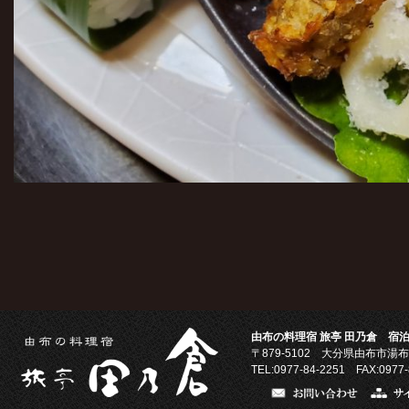
由布の料理宿 旅亭 田乃倉 宿泊
〒879-5102
大分県由布市湯布
TEL:0977-84-2251 FAX:0977-