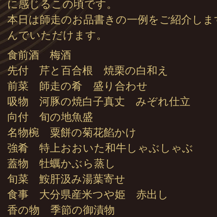
に感じるこの頃です。
本日は師走のお品書きの一例をご紹介しま
んでいただけます。
食前酒 梅酒
先付 芹と百合根 焼栗の白和え
前菜 師走の肴 盛り合わせ
吸物 河豚の焼白子真丈 みぞれ仕立
向付 旬の地魚盛
名物椀 粟餅の菊花餡かけ
強肴 特上おおいた和牛しゃぶしゃぶ
蓋物 牡蠣かぶら蒸し
旬菜 鮟肝汲み湯葉寄せ
食事 大分県産米つや姫 赤出し
香の物 季節の御漬物