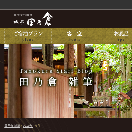
田乃倉 雑筆
›
2019年
›
9月