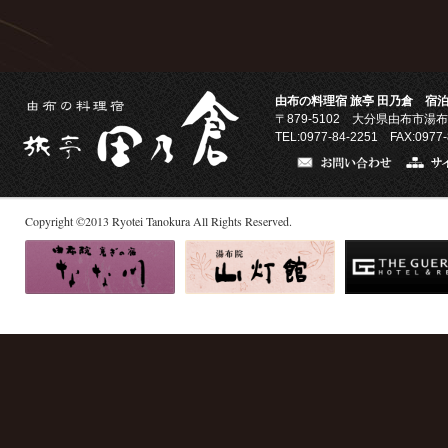
由布の料理宿 旅亭 田乃倉 宿泊
〒879-5102
大分県由布市湯布
TEL:0977-84-2251 FAX:0977-
Copyright
©
2013
Ryotei Tanokura All Rights Reserved.