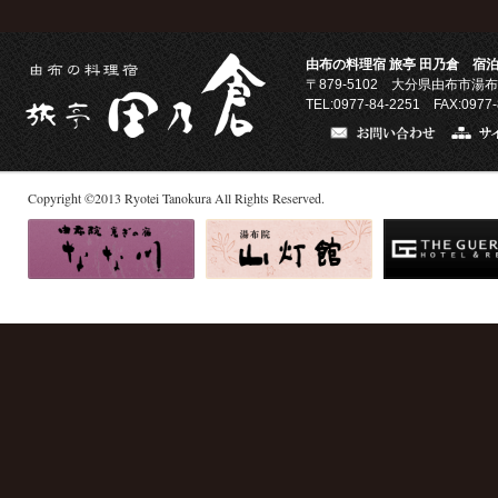
由布の料理宿 旅亭 田乃倉 宿泊
〒879-5102
大分県由布市湯布
TEL:0977-84-2251 FAX:0977-
Copyright
©
2013
Ryotei Tanokura All Rights Reserved.