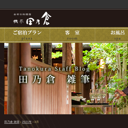
田乃倉 雑筆
›
2021年
›
3月