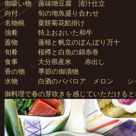
御吸い物 蕗味噌豆腐 清汁仕立
向付 旬の地魚盛り合わせ
名物椀 粟餅菊花餡掛け
強肴 特上おおいた和牛
蓋物 蓮根と帆立のぼんぼり万十
旬肴 桜樽と白魚の錦糸巻
食事 大分県産米 赤出し
香の物 季節の御漬物
水物 白酒のババロア メロン シ
御料理で春の芽吹きを感じていただけると