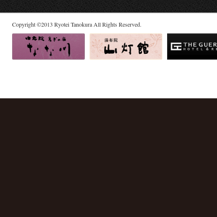
Copyright
©
2013
Ryotei Tanokura All Rights Reserved.