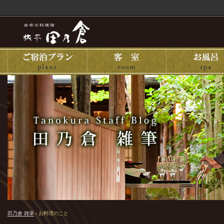
田乃倉 雑筆
›
お料理のこと