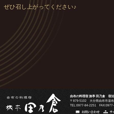
ぜひ召し上がってください♪
由布の料理宿 旅亭 田乃倉 宿泊
〒879-5102
大分県由布市湯布
TEL:0977-84-2251 FAX:0977-