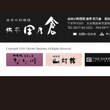
由布の料理宿 旅亭 田乃倉 宿泊
〒879-5102
大分県由布市湯布
TEL:0977-84-2251 FAX:0977-
Copyright
©
2013
Ryotei Tanokura All Rights Reserved.