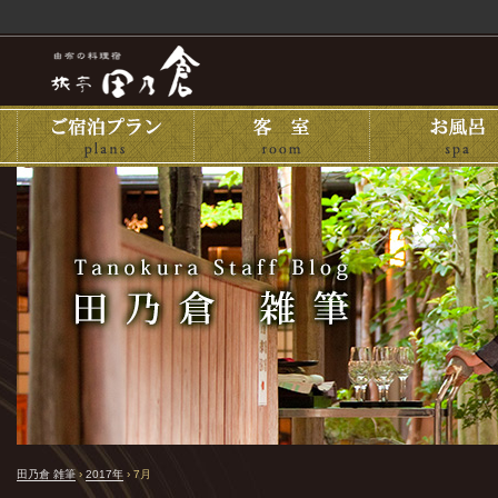
田乃倉 雑筆
›
2017年
›
7月