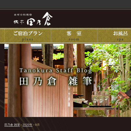
田乃倉 雑筆
›
2020年
›
9月