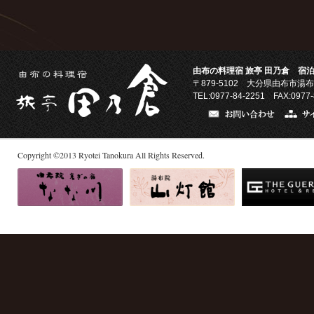
由布の料理宿 旅亭 田乃倉 宿泊
〒879-5102
大分県由布市湯布
TEL:0977-84-2251 FAX:0977-
Copyright
©
2013
Ryotei Tanokura All Rights Reserved.