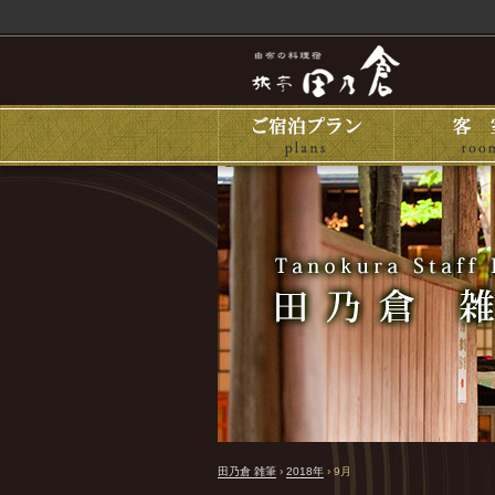
田乃倉 雑筆
›
2018年
›
9月