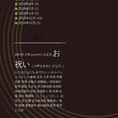
2016年4月
(8)
2016年2月
(1)
2016年1月
(2)
2015年12月
(44)
2014年12月
(5)
タグ
お
2017年
JTB
おみやげ
お正月
祝い
この声をきみに
なな川
ふ
たりはともだち
めでたい
ハネムーン
メゾネット
傘寿
元旦
入学
卒寿
卒業
古希
喜寿
大晦日
就職祝い
招待旅行
新年
朗読
生きる
田乃倉別館
由布院
由布院旅行
白寿
盆地祭り
秋
米寿
紅
葉
花火
蝗攘祭（こうじょうさい）
記
念日
詩
読書
谷川俊太郎
退職祝い
進
学
還暦
還暦旅行
鯛の御頭
黒羽
黒羽
とんぼ