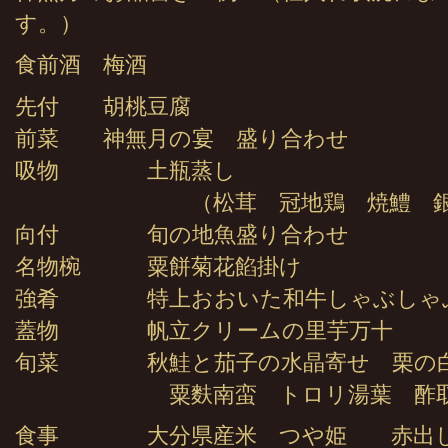
す。）
食前酒 梅酒
先付 胡桃豆腐
前菜 神無月の宴 盛り合わせ
吸物 土瓶蒸し
（松茸 冠地鶏 焼鱧 銀杏 
向付 旬の地魚盛り合わせ
名物椀 粟餅菊花餡掛け
強肴 特上おおいた和牛しゃぶしゃ
蓋物 帆立クリームの里芋万十
旬菜 秋鮭と茄子の水晶寄せ 栗の白
粟麩南蛮 トロリ湯葉 酢取
食事 大分県産米 つや姫 赤出