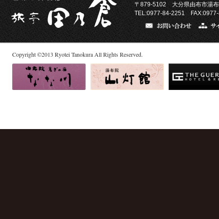
〒879-5102
大分県由布市湯布
TEL:0977-84-2251 FAX:0977-
Copyright
©
2013
Ryotei Tanokura All Rights Reserved.