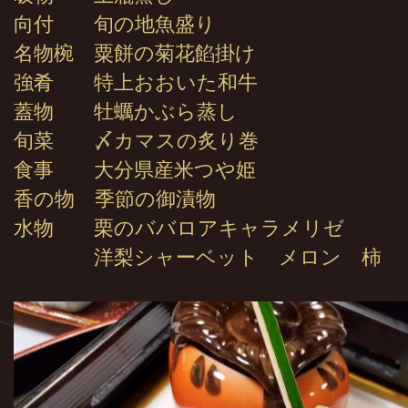
向付 旬の地魚盛り
名物椀 粟餅の菊花餡掛け
強肴 特上おおいた和牛
蓋物 牡蠣かぶら蒸し
旬菜 〆カマスの炙り巻
食事 大分県産米つや姫
香の物 季節の御漬物
水物 栗のババロアキャラメリゼ
洋梨シャーベット メロン 柿