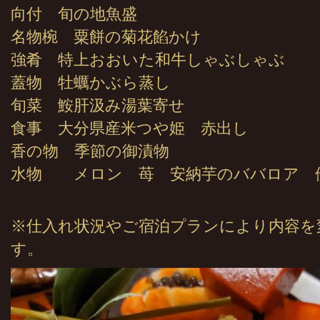
向付 旬の地魚盛
名物椀 粟餅の菊花餡かけ
強肴 特上おおいた和牛しゃぶしゃぶ
蓋物 牡蠣かぶら蒸し
旬菜 鮟肝汲み湯葉寄せ
食事 大分県産米つや姫 赤出し
香の物 季節の御漬物
水物 メロン 苺 安納芋のババロア 
※仕入れ状況やご宿泊プランにより内容を
す。