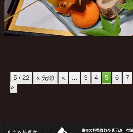
5 / 22
« 先頭
«
...
3
4
5
6
7
»
由布の料理宿 旅亭 田乃倉 宿泊