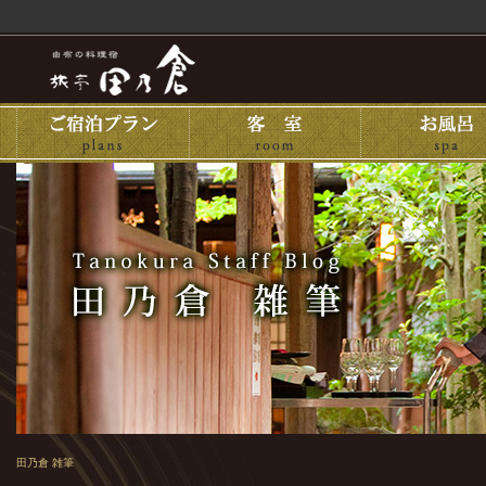
田乃倉 雑筆