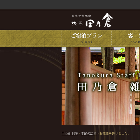
田乃倉 雑筆
›
季節の訪れ
›
お雛様を飾りました。