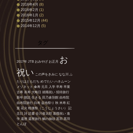
2016年4月
(8)
2016年2月
(1)
2016年1月
(2)
2015年12月
(44)
2014年12月
(5)
タグ
お
2017年
JTB
おみやげ
お正月
祝い
この声をきみに
なな川
ふ
たりはともだち
めでたい
ハネムーン
メゾネット
傘寿
元旦
入学
卒寿
卒業
古希
喜寿
大晦日
就職祝い
招待旅行
新年
朗読
生きる
田乃倉別館
由布院
由布院旅行
白寿
盆地祭り
秋
米寿
紅
葉
花火
蝗攘祭（こうじょうさい）
記
念日
詩
読書
谷川俊太郎
退職祝い
進
学
還暦
還暦旅行
鯛の御頭
黒羽
黒羽
とんぼ