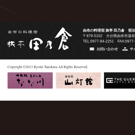
由布の料理宿 旅亭 田乃倉 宿泊
〒879-5102
大分県由布市湯布
TEL:0977-84-2251 FAX:0977-
Copyright
©
2013
Ryotei Tanokura All Rights Reserved.