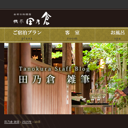
田乃倉 雑筆
›
2025年
›
10月