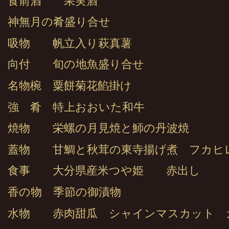
食前酒 果実酒
神無月の肴盛り合せ
吸物 帆立入り萩真薯
向付 旬の地魚盛り合せ
名物椀 粟餅菊花餡掛け
強 肴 特上おおいた和牛
焼物 栄螺の月見焼と魳の丹波焼
蓋物 甘鯛と秋茸の東寺揚げ煮 フカ
食事 大分県産米つや姫 赤出し
香の物 季節の御漬物
水物 赤肉甜瓜 シャインマスカット 