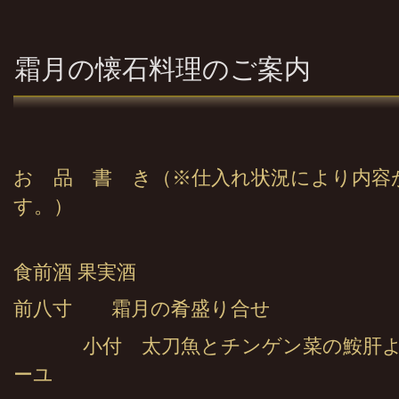
霜月の懐石料理のご案内
お 品 書 き（※仕入れ状況により内容
す。）
食前酒 果実酒
前八寸 霜月の肴盛り合せ
小付 太刀魚とチンゲン菜の鮟肝
ーユ