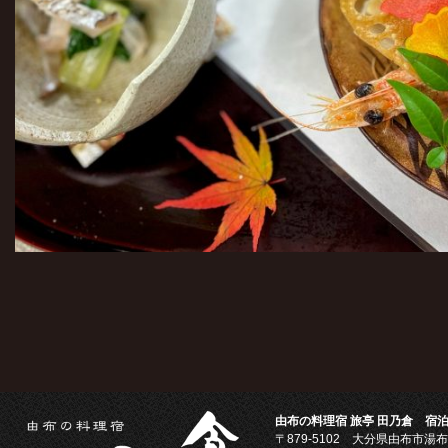
由布の料理宿 旅亭 田乃倉 宿泊
〒879-5102
大分県由布市湯布