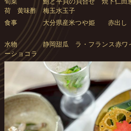
旬菜 鮑と平貝の貝合せ 焼下仁田葱
荷 黄味酢 梅玉水玉子
食事 大分県産米つや姫 赤出し
水物 静岡甜瓜 ラ・フランス赤ワイ
ーショコラ