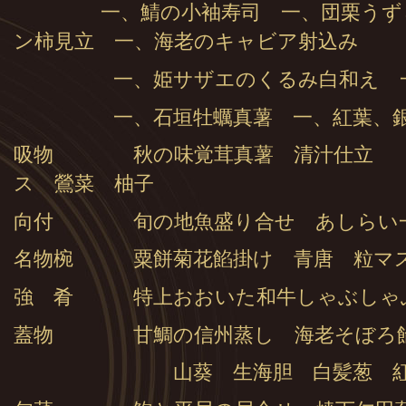
一、鯖の小袖寿司 一、団栗うずら
ン柿見立 一、海老のキャビア射込み
一、姫サザエのくるみ白和え 一、
一、石垣牡蠣真薯 一、紅葉、銀杏
吸物 秋の味覚茸真薯 清汁仕立 （
ス 鶯菜 柚子
向付 旬の地魚盛り合せ あしらい
名物椀 粟餅菊花餡掛け 青唐 粒マ
強 肴 特上おおいた和牛しゃぶしゃ
蓋物 甘鯛の信州蒸し 海老そぼろ
山葵 生海胆 白髪葱 紅葉