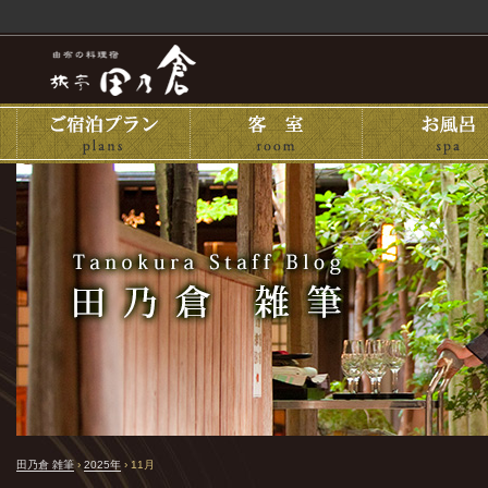
田乃倉 雑筆
›
2025年
›
11月