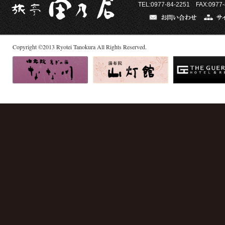
TEL:0977-84-2251 FAX:0977-
Copyright
©
2013
Ryotei Tanokura All Rights Reserved.