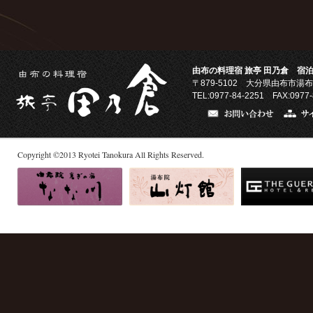
由布の料理宿 旅亭 田乃倉 宿泊
〒879-5102
大分県由布市湯布
TEL:0977-84-2251 FAX:0977-
Copyright
©
2013
Ryotei Tanokura All Rights Reserved.