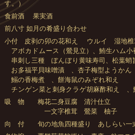
す。）
食前酒 果実酒
前八寸 如月の肴盛り合わせ
小付 皮剥の卯の花和え ウルイ 湿地椎
アボカドムース（鶯見立）、鮪生ハム小
串刺し三種 ぼんぼり黄味寿司、松葉蛸
お多福平貝味噌漬 、杏子梅型ようかん
鰯の香梅煮 、餅海鼠のみぞれ和え
チンゲン菜と刺身クラゲ胡麻酢和え 
吸 物 梅花二身豆腐 清汁仕立
一文字椎茸 鶯菜 柚子
向 付 旬の地魚四種盛り あしらい一