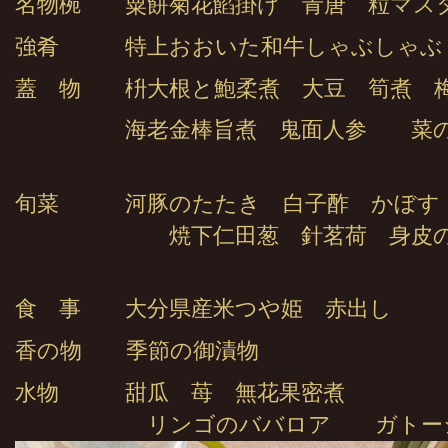
名物椀 粟餅菊花餡掛け 青唐 粒マス
強肴 特上おおいた和牛しゃぶしゃぶ
蓋 物 枡大根と鮑柔煮 大豆 筍煮 
海老金棒旨煮 鬼面人参 菜の
旬菜 河豚のたたき 白子酢 かぼす
焼下仁田葱 針茗荷 身皮の
食 事 大分県産米つや姫 赤出し
香の物 季節の御漬物
水物 甜瓜 苺 無花果密煮
リンゴのババロア ガトー