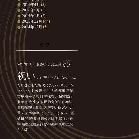
2016年4月
(8)
2016年2月
(1)
2016年1月
(2)
2015年12月
(44)
2014年12月
(5)
タグ
お
2017年
JTB
おみやげ
お正月
祝い
この声をきみに
なな川
ふ
たりはともだち
めでたい
ハネムーン
メゾネット
傘寿
元旦
入学
卒寿
卒業
古希
喜寿
大晦日
就職祝い
招待旅行
新年
朗読
生きる
田乃倉別館
由布院
由布院旅行
白寿
盆地祭り
秋
米寿
紅
葉
花火
蝗攘祭（こうじょうさい）
記
念日
詩
読書
谷川俊太郎
退職祝い
進
学
還暦
還暦旅行
鯛の御頭
黒羽
黒羽
とんぼ