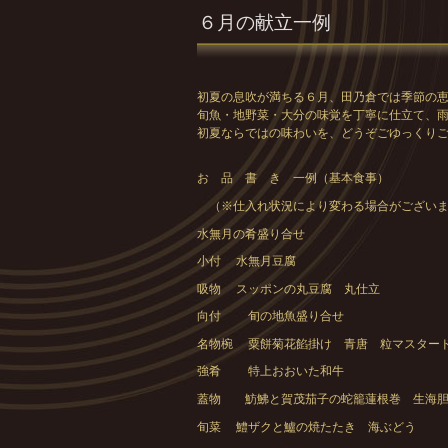
６月の献立一例
初夏の息吹が満ちる６月、田乃倉では季節の
旬魚・地野菜・大分の味覚を丁寧に仕立て、
初夏ならではの味わいを、どうぞごゆっくり
お 品 書 き 一例（基本食事）
（※仕入れ状況により変わる場合がございま
水無月の肴盛り合せ
小付 水無月豆腐
吸物 スッポンの丸豆腐 丸仕立
向付 旬の地魚盛り合せ
名物椀 粟餅菊花餡掛け 青唐 粒マスター
強肴 特上おおいた和牛
蓋物 魴鮄と賀茂茄子の蛇籠蓮根巻 生海
旬菜 鱧ザクと鱸の焼たたき 海ぶどう