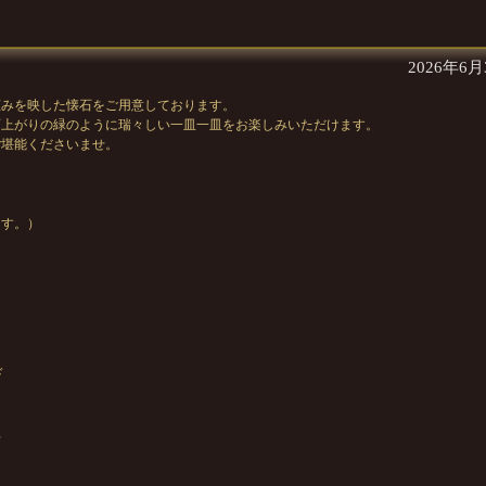
2026年6
恵みを映した懐石をご用意しております。
雨上がりの緑のように瑞々しい一皿一皿をお楽しみいただけます。
ご堪能くださいませ。
す。）
ド
胆