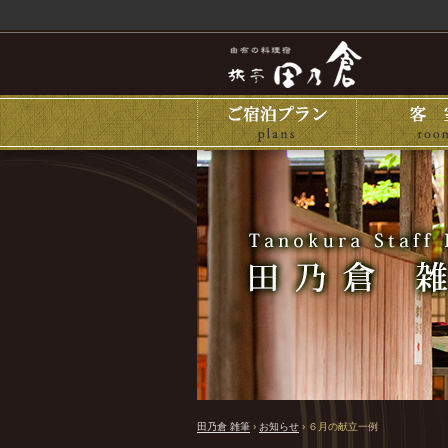
田乃倉 雑筆
›
お知らせ
›
６月の献立一例