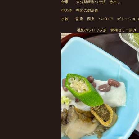
食事 大分県産米つや姫 赤出し
香の物 季節の御漬物
水物 甜瓜 西瓜 ババロア ガトーショ
枇杷のシロップ煮 青梅ゼリー掛け