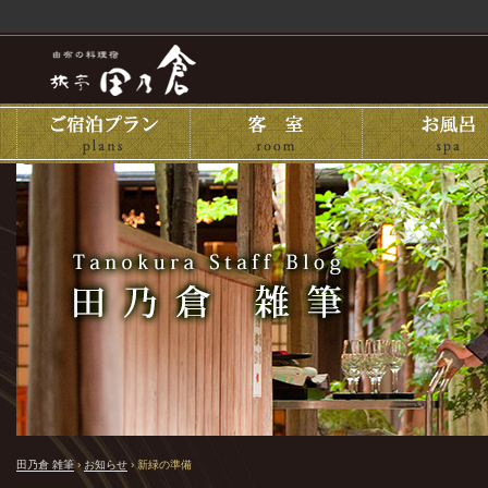
田乃倉 雑筆
›
お知らせ
›
新緑の準備