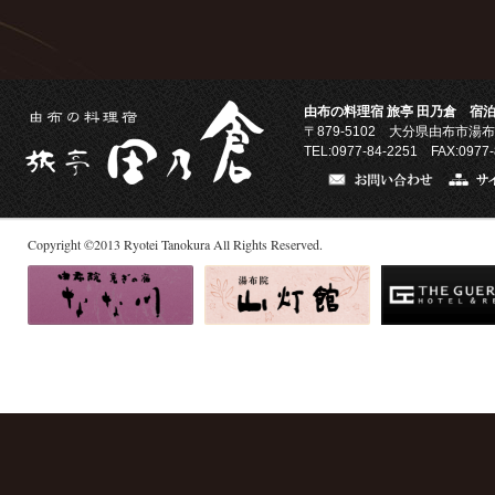
由布の料理宿 旅亭 田乃倉 宿泊
〒879-5102
大分県由布市湯布
TEL:0977-84-2251 FAX:0977-
Copyright
©
2013
Ryotei Tanokura All Rights Reserved.