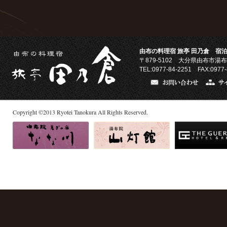
由布の料理宿 旅亭 田乃倉 宿泊
〒879-5102
大分県由布市湯布
TEL:0977-84-2251 FAX:0977-
Copyright
©
2013
Ryotei Tanokura All Rights Reserved.