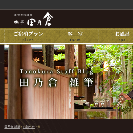
田乃倉 雑筆
›
お知らせ
›
春