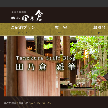
田乃倉 雑筆
›
お知らせ
›
10月になりました。