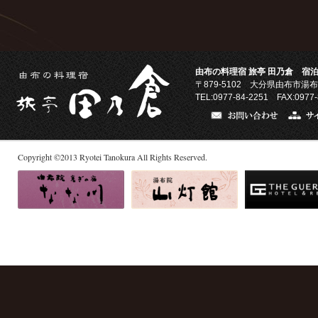
由布の料理宿 旅亭 田乃倉 宿泊
〒879-5102
大分県由布市湯布
TEL:0977-84-2251 FAX:0977-
Copyright
©
2013
Ryotei Tanokura All Rights Reserved.