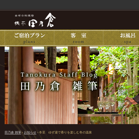
田乃倉 雑筆
›
お知らせ
›
冬至 ゆず湯で香りを楽しむ冬の温泉