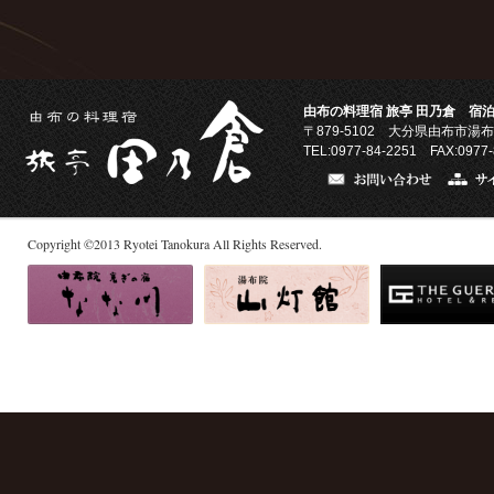
由布の料理宿 旅亭 田乃倉 宿泊
〒879-5102
大分県由布市湯布
TEL:0977-84-2251 FAX:0977-
Copyright
©
2013
Ryotei Tanokura All Rights Reserved.