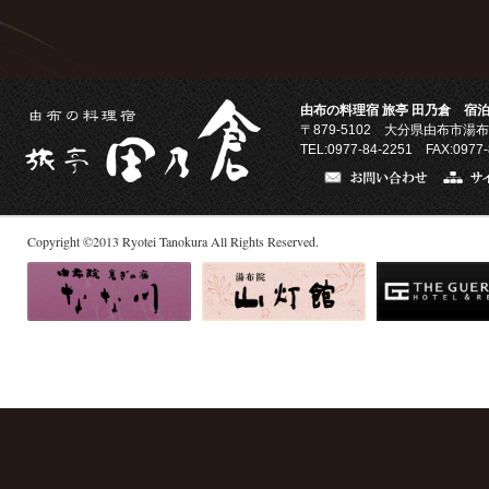
由布の料理宿 旅亭 田乃倉 宿泊
〒879-5102
大分県由布市湯布
TEL:0977-84-2251 FAX:0977-
Copyright
©
2013
Ryotei Tanokura All Rights Reserved.