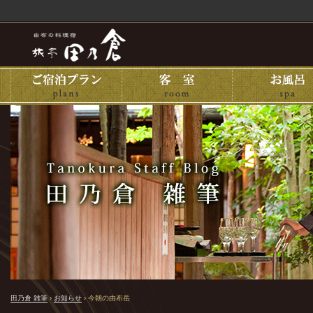
田乃倉 雑筆
›
お知らせ
›
今朝の由布岳