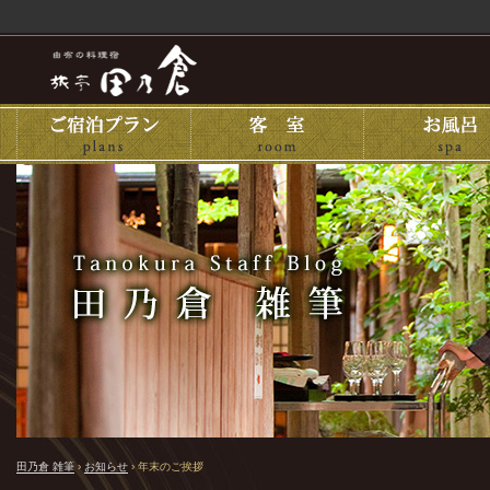
田乃倉 雑筆
›
お知らせ
›
年末のご挨拶