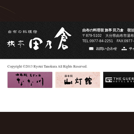
由布の料理宿 旅亭 田乃倉 宿泊
〒879-5102
大分県由布市湯布
TEL:0977-84-2251 FAX:0977-
Copyright
©
2013
Ryotei Tanokura All Rights Reserved.