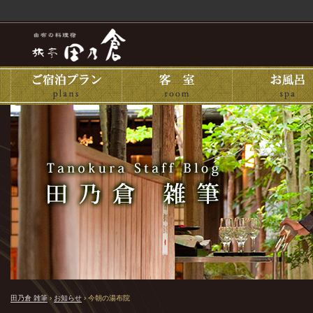
田乃倉 雑筆
›
お知らせ
›
今朝の湯布院