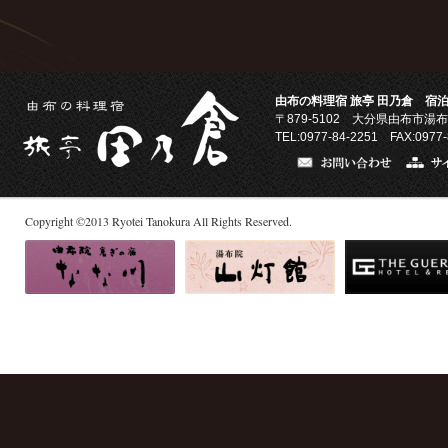
由布の料理宿 旅亭 田乃倉 宿泊
〒879-5102
大分県由布市湯布
TEL:0977-84-2251 FAX:0977-
Copyright
©
2013
Ryotei Tanokura All Rights Reserved.