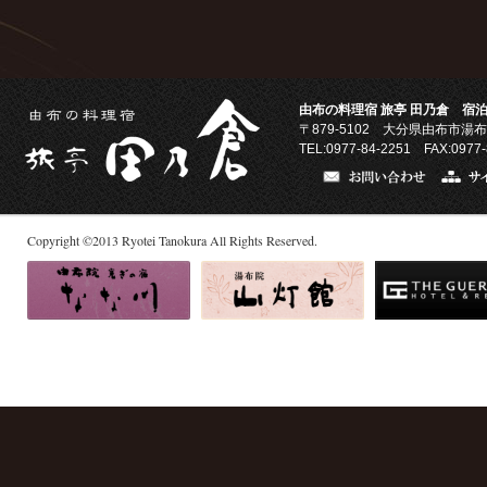
由布の料理宿 旅亭 田乃倉 宿泊
〒879-5102
大分県由布市湯布
TEL:0977-84-2251 FAX:0977-
Copyright
©
2013
Ryotei Tanokura All Rights Reserved.