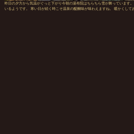
昨日の夕方から気温がぐっと下がり今朝の湯布院はちらちら雪が舞っています。
いるようです。 寒い日が続く時こそ温泉の醍醐味が味わえますね。 暖かくして