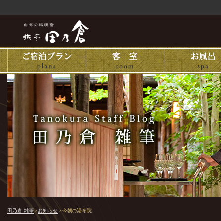
田乃倉 雑筆
›
お知らせ
›
今朝の湯布院