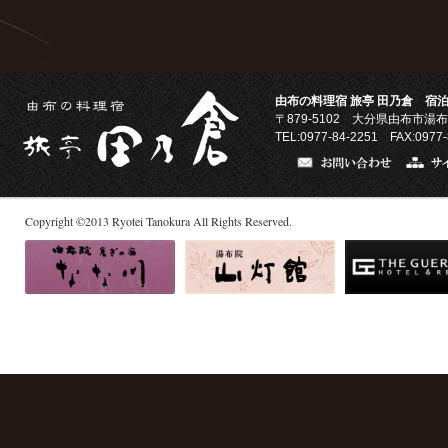
由布の料理宿 旅亭 田乃倉 宿泊
〒879-5102
大分県由布市湯布
TEL:0977-84-2251 FAX:0977-
Copyright
©
2013
Ryotei Tanokura All Rights Reserved.