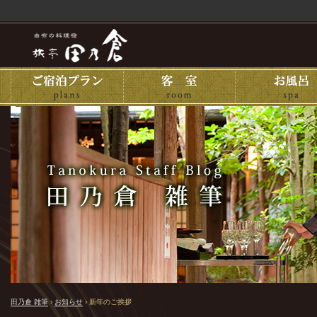
田乃倉 雑筆
›
お知らせ
›
新年のご挨拶