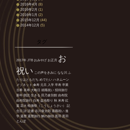
2016年4月
(8)
2016年2月
(1)
2016年1月
(2)
2015年12月
(44)
2014年12月
(5)
タグ
お
2017年
JTB
おみやげ
お正月
祝い
この声をきみに
なな川
ふ
たりはともだち
めでたい
ハネムーン
メゾネット
傘寿
元旦
入学
卒寿
卒業
古希
喜寿
大晦日
就職祝い
招待旅行
新年
朗読
生きる
田乃倉別館
由布院
由布院旅行
白寿
盆地祭り
秋
米寿
紅
葉
花火
蝗攘祭（こうじょうさい）
記
念日
詩
読書
谷川俊太郎
退職祝い
進
学
還暦
還暦旅行
鯛の御頭
黒羽
黒羽
とんぼ