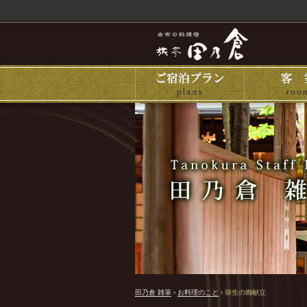
田乃倉 雑筆
›
お料理のこと
›
弥生の御献立