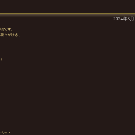
2024年3
の頃です。
に花々が咲き、
。）
ベット