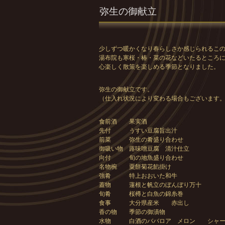
弥生の御献立
少しずつ暖かくなり春らしさか感じられるこ
湯布院も寒桜・椿・菜の花などいたるところ
心楽しく散策を楽しめる季節となりました。
弥生の御献立です。
（仕入れ状況により変わる場合もございます
食前酒 果実酒
先付 うすい豆腐旨出汁
前菜 弥生の肴盛り合わせ
御吸い物 蕗味噌豆腐 清汁仕立
向付 旬の地魚盛り合わせ
名物椀 粟餅菊花餡掛け
強肴 特上おおいた和牛
蓋物 蓮根と帆立のぼんぼり万十
旬肴 桜樽と白魚の錦糸巻
食事 大分県産米 赤出し
香の物 季節の御漬物
水物 白酒のババロア メロン シャー