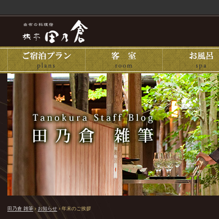
田乃倉 雑筆
›
お知らせ
›
年末のご挨拶