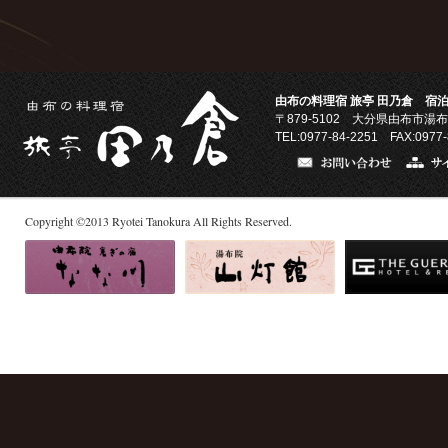
由布の料理宿 旅亭 田乃倉 宿泊
〒879-5102
大分県由布市湯布
TEL:0977-84-2251 FAX:0977-
Copyright
©
2013
Ryotei Tanokura All Rights Reserved.