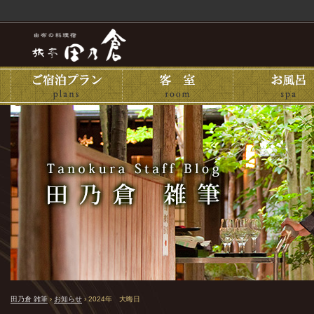
田乃倉 雑筆
›
お知らせ
›
2024年 大晦日