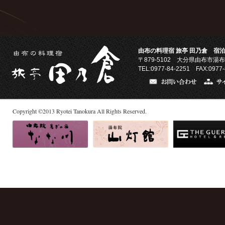
由布の料理宿 旅亭 田乃倉 宿泊
〒879-5102
大分県由布市湯布
TEL:0977-84-2251 FAX:0977-
Copyright
©
2013
Ryotei Tanokura All Rights Reserved.