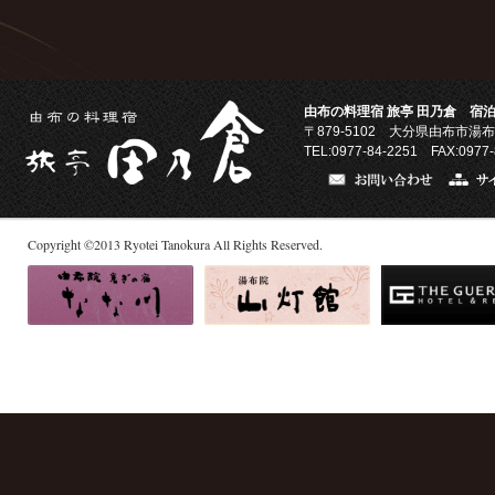
由布の料理宿 旅亭 田乃倉 宿泊
〒879-5102
大分県由布市湯布
TEL:0977-84-2251 FAX:0977-
Copyright
©
2013
Ryotei Tanokura All Rights Reserved.