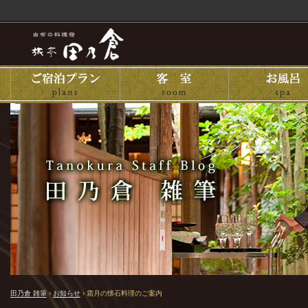
田乃倉 雑筆
›
お知らせ
›
霜月の懐石料理のご案内