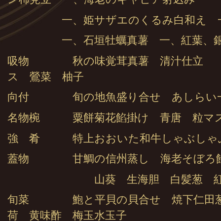
一、姫サザエのくるみ白和え 一、
一、石垣牡蠣真薯 一、紅葉、銀杏
吸物 秋の味覚茸真薯 清汁仕立 （
ス 鶯菜 柚子
向付 旬の地魚盛り合せ あしらい
名物椀 粟餅菊花餡掛け 青唐 粒マ
強 肴 特上おおいた和牛しゃぶしゃ
蓋物 甘鯛の信州蒸し 海老そぼろ
山葵 生海胆 白髪葱 紅葉
旬菜 鮑と平貝の貝合せ 焼下仁田葱
荷 黄味酢 梅玉水玉子