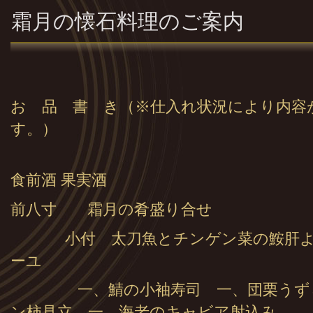
霜月の懐石料理のご案内
お 品 書 き（※仕入れ状況により内容
す。）
食前酒 果実酒
前八寸 霜月の肴盛り合せ
小付 太刀魚とチンゲン菜の鮟肝
ーユ
一、鯖の小袖寿司 一、団栗うずら
ン柿見立 一、海老のキャビア射込み