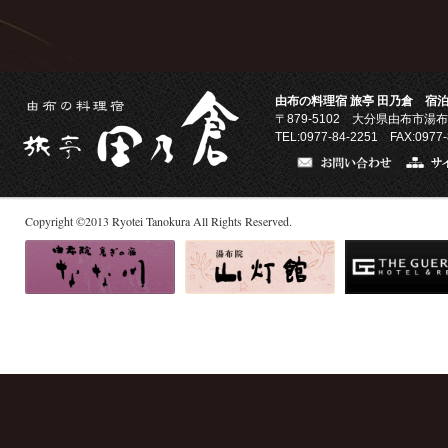
由布の料理宿 旅亭 田乃倉 宿泊
〒879-5102
大分県由布市湯布
TEL:0977-84-2251 FAX:0977-
Copyright
©
2013
Ryotei Tanokura All Rights Reserved.