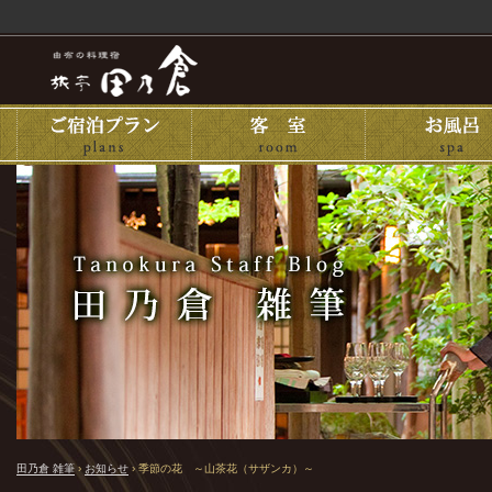
田乃倉 雑筆
›
お知らせ
›
季節の花 ～山茶花（サザンカ）～