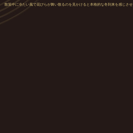
散策中に冷たい風で花びらが舞い散るのを見かけると本格的な冬到来を感じさせ