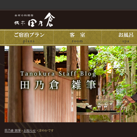
田乃倉 雑筆
›
お知らせ
›
涼やかです