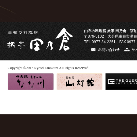
由布の料理宿 旅亭 田乃倉 宿泊
〒879-5102
大分県由布市湯布
TEL:0977-84-2251 FAX:0977-
Copyright
©
2013
Ryotei Tanokura All Rights Reserved.