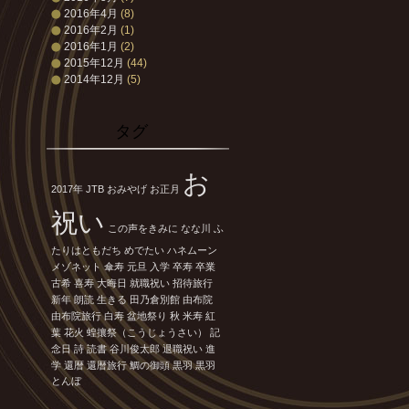
2016年4月
(8)
2016年2月
(1)
2016年1月
(2)
2015年12月
(44)
2014年12月
(5)
タグ
お
2017年
JTB
おみやげ
お正月
祝い
この声をきみに
なな川
ふ
たりはともだち
めでたい
ハネムーン
メゾネット
傘寿
元旦
入学
卒寿
卒業
古希
喜寿
大晦日
就職祝い
招待旅行
新年
朗読
生きる
田乃倉別館
由布院
由布院旅行
白寿
盆地祭り
秋
米寿
紅
葉
花火
蝗攘祭（こうじょうさい）
記
念日
詩
読書
谷川俊太郎
退職祝い
進
学
還暦
還暦旅行
鯛の御頭
黒羽
黒羽
とんぼ