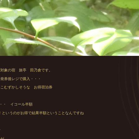
 対象の宿 旅亭 田乃倉です。
 発券後レジで購入・・・
 こむずかしそうな お得宿泊券
・・・ イコール半額
すむ！というのがお得で結果半額ということなんですね
で
すが