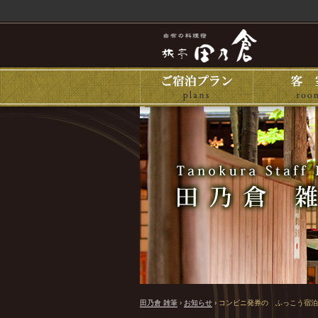
田乃倉 雑筆
›
お知らせ
›
コンビニ発券の ふっこう宿泊