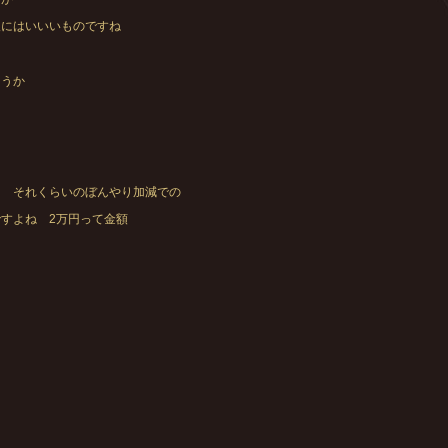
人にはいいいものですね
ょうか
・
は それくらいのぼんやり加減での
すよね 2万円って金額