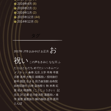
2016年4月
(8)
2016年2月
(1)
2016年1月
(2)
2015年12月
(44)
2014年12月
(5)
タグ
お
2017年
JTB
おみやげ
お正月
祝い
この声をきみに
なな川
ふ
たりはともだち
めでたい
ハネムーン
メゾネット
傘寿
元旦
入学
卒寿
卒業
古希
喜寿
大晦日
就職祝い
招待旅行
新年
朗読
生きる
田乃倉別館
由布院
由布院旅行
白寿
盆地祭り
秋
米寿
紅
葉
花火
蝗攘祭（こうじょうさい）
記
念日
詩
読書
谷川俊太郎
退職祝い
進
学
還暦
還暦旅行
鯛の御頭
黒羽
黒羽
とんぼ