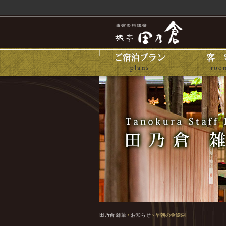
田乃倉 雑筆
›
お知らせ
›
早朝の金鱗湖