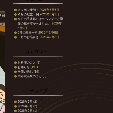
スッポン産卵？
2026年6月6日
６月の献立一例
2026年6月3日
13日
今日の手水鉢にはラベンダーと季
節の花を浮かべました。
2026年
5月9日
5月の献立一例
2026年5月6日
二月のお品書き
2026年2月8日
カテゴリー
お料理のこと
(2)
お知らせ
(191)
季節の訪れ
(19)
由布院温泉のこと
(6)
アーカイブ
2026年6月
(2)
2026年5月
(2)
2026年2月
(1)