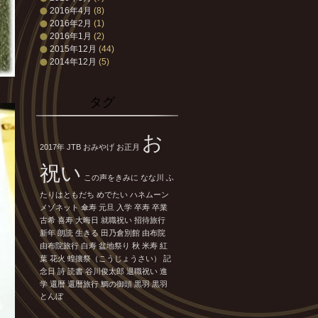
2016年4月
(8)
2016年2月
(1)
2016年1月
(2)
2015年12月
(44)
2014年12月
(5)
タグ
お
2017年
JTB
おみやげ
お正月
祝い
この声をきみに
なな川
ふ
たりはともだち
めでたい
ハネムーン
メゾネット
傘寿
元旦
入学
卒寿
卒業
古希
喜寿
大晦日
就職祝い
招待旅行
新年
朗読
生きる
田乃倉別館
由布院
由布院旅行
白寿
盆地祭り
秋
米寿
紅
葉
花火
蝗攘祭（こうじょうさい）
記
念日
詩
読書
谷川俊太郎
退職祝い
進
学
還暦
還暦旅行
鯛の御頭
黒羽
黒羽
とんぼ