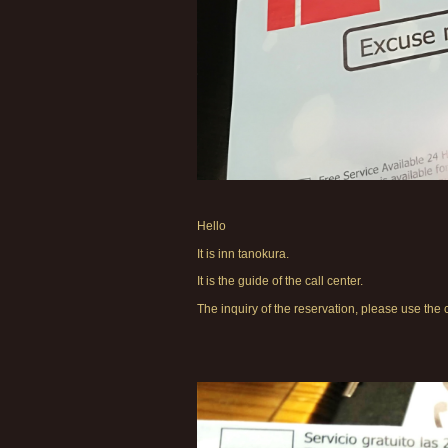
Hello
It is inn tanokura.
It is the guide of the call center.
The inquiry of the reservation, please use the c