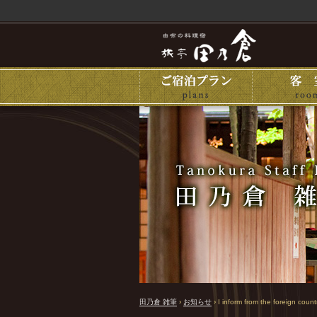
田乃倉 雑筆
›
お知らせ
›
I inform from the foreign countr