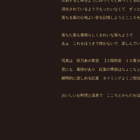
出勤すると降るようにゆっくりと舞ってくる
演出されているようでもったいなくて ずっ
落ちる葉の心地よい音を記憶しようとこころ
落ちた葉も素晴らしくきれいな落ちようで
あぁ これをほうきで掃かないで 楽しんで
写真は 田乃倉の客室 【２階和室 １０畳
窓にも 風情があり 紅葉の季節はちょこち
瞬間的に楽しめる紅葉 タイミングよくご宿
おいしいお料理と温泉で こころとからだを