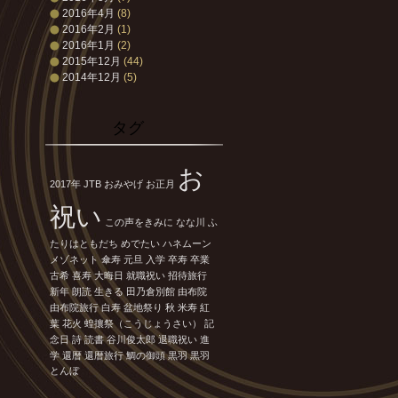
2016年4月
(8)
2016年2月
(1)
2016年1月
(2)
2015年12月
(44)
2014年12月
(5)
タグ
お
2017年
JTB
おみやげ
お正月
祝い
この声をきみに
なな川
ふ
たりはともだち
めでたい
ハネムーン
メゾネット
傘寿
元旦
入学
卒寿
卒業
古希
喜寿
大晦日
就職祝い
招待旅行
新年
朗読
生きる
田乃倉別館
由布院
由布院旅行
白寿
盆地祭り
秋
米寿
紅
葉
花火
蝗攘祭（こうじょうさい）
記
念日
詩
読書
谷川俊太郎
退職祝い
進
学
還暦
還暦旅行
鯛の御頭
黒羽
黒羽
とんぼ