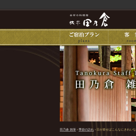
田乃倉 雑筆
›
季節の訪れ
›
日が差せばこんなにきれいな