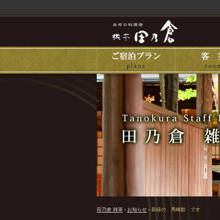
田乃倉 雑筆
›
お知らせ
›
新緑の 秀峰館 です