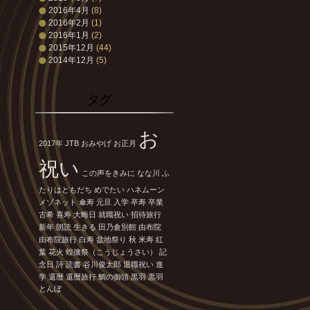
2016年4月
(8)
2016年2月
(1)
2016年1月
(2)
2015年12月
(44)
2014年12月
(5)
タグ
お
2017年
JTB
おみやげ
お正月
祝い
この声をきみに
なな川
ふ
たりはともだち
めでたい
ハネムーン
メゾネット
傘寿
元旦
入学
卒寿
卒業
古希
喜寿
大晦日
就職祝い
招待旅行
新年
朗読
生きる
田乃倉別館
由布院
由布院旅行
白寿
盆地祭り
秋
米寿
紅
葉
花火
蝗攘祭（こうじょうさい）
記
念日
詩
読書
谷川俊太郎
退職祝い
進
学
還暦
還暦旅行
鯛の御頭
黒羽
黒羽
とんぼ