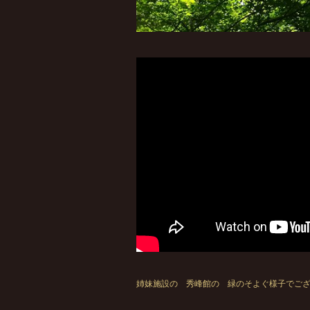
姉妹施設の 秀峰館の 緑のそよぐ様子でご