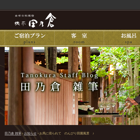
田乃倉 雑筆
›
お知らせ
›
お馬に揺られて のんびり田園風景 ♪