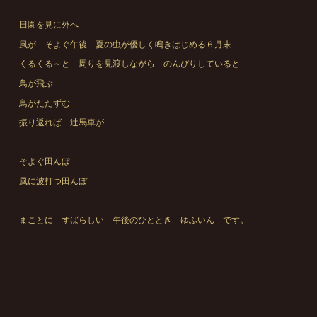
田園を見に外へ
風が そよぐ午後 夏の虫が優しく鳴きはじめる６月末
くるくる～と 周りを見渡しながら のんびりしていると
鳥が飛ぶ
鳥がたたずむ
振り返れば 辻馬車が
そよぐ田んぼ
風に波打つ田んぼ
まことに すばらしい 午後のひととき ゆふいん です。