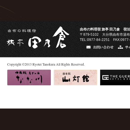
由布の料理宿 旅亭 田乃倉 宿泊
〒879-5102
大分県由布市湯布
TEL:0977-84-2251 FAX:0977-
Copyright
©
2013
Ryotei Tanokura All Rights Reserved.