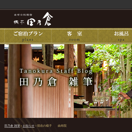
田乃倉 雑筆
›
お知らせ
›
現在の様子 由布院