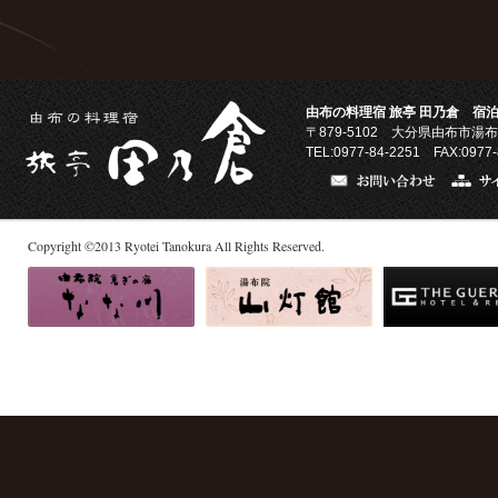
由布の料理宿 旅亭 田乃倉 宿泊
〒879-5102
大分県由布市湯布
TEL:0977-84-2251 FAX:0977-
Copyright
©
2013
Ryotei Tanokura All Rights Reserved.