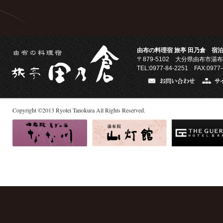
由布の料理宿 旅亭 田乃倉 宿泊
〒879-5102
大分県由布市湯布
TEL:0977-84-2251 FAX:0977-
Copyright
©
2013
Ryotei Tanokura All Rights Reserved.