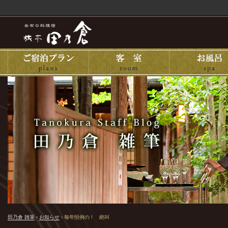
田乃倉 雑筆
›
お知らせ
›
毎年恒例の ! 絶叫