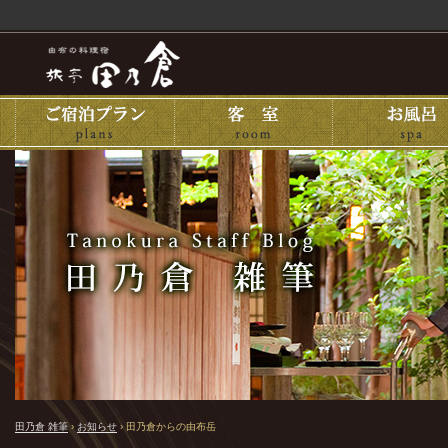
田乃倉 雑筆
›
お知らせ
›
田乃倉からの由布岳