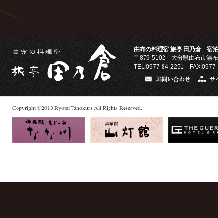
由布の料理宿 旅亭 田乃倉 宿泊
〒879-5102
大分県由布市湯布
TEL:0977-84-2251 FAX:0977-
Copyright
©
2013
Ryotei Tanokura All Rights Reserved.