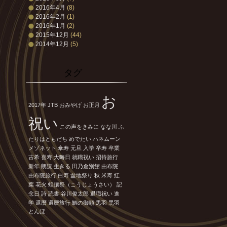
2016年4月
(8)
2016年2月
(1)
2016年1月
(2)
2015年12月
(44)
2014年12月
(5)
タグ
お
2017年
JTB
おみやげ
お正月
祝い
この声をきみに
なな川
ふ
たりはともだち
めでたい
ハネムーン
メゾネット
傘寿
元旦
入学
卒寿
卒業
古希
喜寿
大晦日
就職祝い
招待旅行
新年
朗読
生きる
田乃倉別館
由布院
由布院旅行
白寿
盆地祭り
秋
米寿
紅
葉
花火
蝗攘祭（こうじょうさい）
記
念日
詩
読書
谷川俊太郎
退職祝い
進
学
還暦
還暦旅行
鯛の御頭
黒羽
黒羽
とんぼ