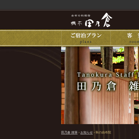
田乃倉 雑筆
›
お知らせ
›
秋の由布院