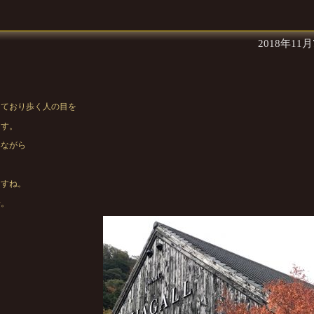
2018年11
。
きており歩く人の目を
ます。
みながら
ますね。
せ。