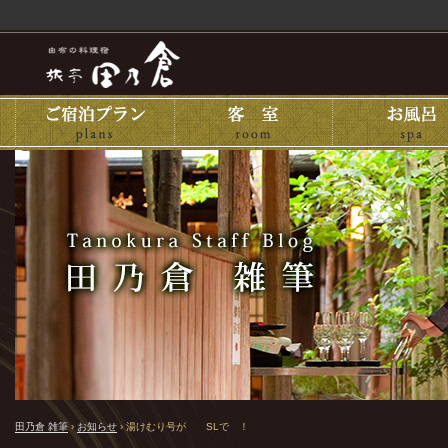
田乃倉 雑筆
›
お知らせ
›
湯けむり号が SLで ！