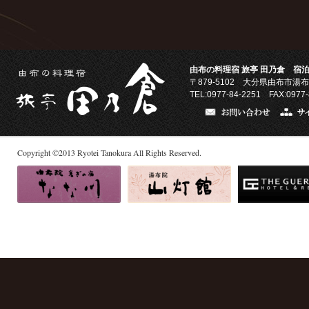
由布の料理宿 旅亭 田乃倉 宿泊
〒879-5102
大分県由布市湯布
TEL:0977-84-2251 FAX:0977-
Copyright
©
2013
Ryotei Tanokura All Rights Reserved.