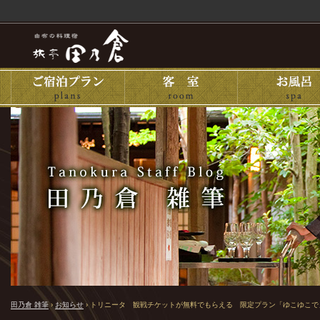
田乃倉 雑筆
›
お知らせ
›
トリニータ 観戦チケットが無料でもらえる 限定プラン「ゆこゆこで