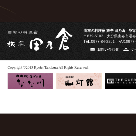
由布の料理宿 旅亭 田乃倉 宿泊
〒879-5102
大分県由布市湯布
TEL:0977-84-2251 FAX:0977-
Copyright
©
2013
Ryotei Tanokura All Rights Reserved.