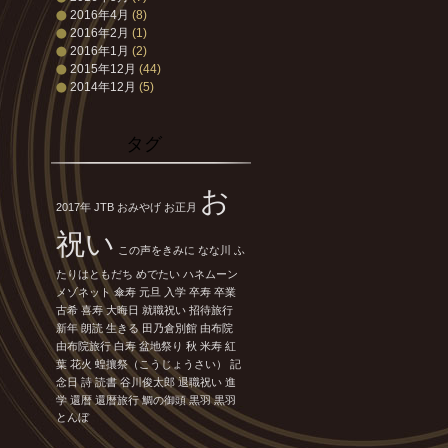
2016年4月
(8)
2016年2月
(1)
2016年1月
(2)
2015年12月
(44)
2014年12月
(5)
タグ
お
2017年
JTB
おみやげ
お正月
祝い
この声をきみに
なな川
ふ
たりはともだち
めでたい
ハネムーン
メゾネット
傘寿
元旦
入学
卒寿
卒業
古希
喜寿
大晦日
就職祝い
招待旅行
新年
朗読
生きる
田乃倉別館
由布院
由布院旅行
白寿
盆地祭り
秋
米寿
紅
葉
花火
蝗攘祭（こうじょうさい）
記
念日
詩
読書
谷川俊太郎
退職祝い
進
学
還暦
還暦旅行
鯛の御頭
黒羽
黒羽
とんぼ