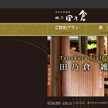
田乃倉 雑筆
›
お知らせ
›
12月29日 露天付きのお部屋