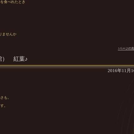
を食べれたとき
りませんか
↑ページの
館） 紅葉♪
2016年11月
かさも。
ます。
。