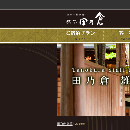
田乃倉 雑筆
›
2016年