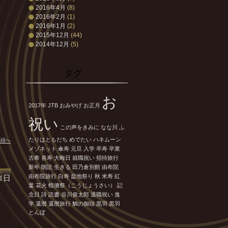
2016年4月
(8)
2016年2月
(1)
2016年1月
(2)
2015年12月
(44)
2014年12月
(5)
タグ
お
2017年
JTB
おみやげ
お正月
祝い
この声をきみに
なな川
ふ
たりはともだち
めでたい
ハネムーン
先頭へ
メゾネット
傘寿
元旦
入学
卒寿
卒業
古希
喜寿
大晦日
就職祝い
招待旅行
新年
朗読
生きる
田乃倉別館
由布院
由布院旅行
白寿
盆地祭り
秋
米寿
紅
21日
葉
花火
蝗攘祭（こうじょうさい）
記
念日
詩
読書
谷川俊太郎
退職祝い
進
学
還暦
還暦旅行
鯛の御頭
黒羽
黒羽
とんぼ