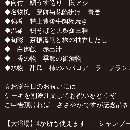
◆向付 鯛うす造り 関アジ
◆名物椀 粟餅菊花餡掛け 青唐
◆強肴 特上豊後牛陶板焼き
◆温麺 鴨そばと天麩羅三種
◆旬彩 茶振海鼠と株の柚香したし
◆ 白御飯 赤出汁
◆ 香の物 季節の御漬物
◆水物 甜瓜 柿のババロア ラ フラン
☆お誕生日のお祝いには
ケーキを別途注文してお祝いをどうぞ
ご申告頂ければ ささやかですが記念品を
【大浴場】4か所も使えます！ シャンプ