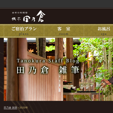
田乃倉 雑筆
›
2020年