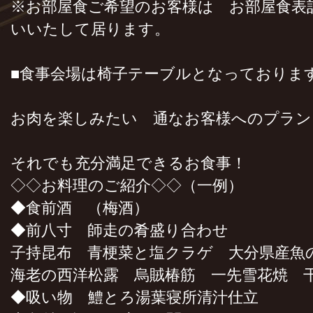
※お部屋食ご希望のお客様は お部屋食表
いいたして居ります。
■食事会場は椅子テーブルとなっておりま
お肉を楽しみたい 通なお客様へのプラン
それでも充分満足できるお食事！
◇◇お料理のご紹介◇◇（一例）
◆食前酒 （梅酒）
◆前八寸 師走の肴盛り合わせ
子持昆布 青梗菜と塩クラゲ 大分県産魚
海老の西洋松露 烏賊椿筋 一先雪花焼 
◆吸い物 鱧とろ湯葉寝所清汁仕立