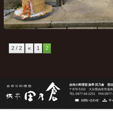
2 / 2
«
1
2
由布の料理宿 旅亭 田乃倉 宿泊
〒879-5102
大分県由布市湯布
TEL:0977-84-2251 FAX:0977-