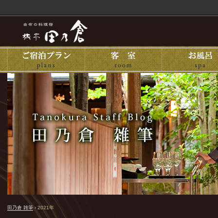
田乃倉 雑筆
›
2021年