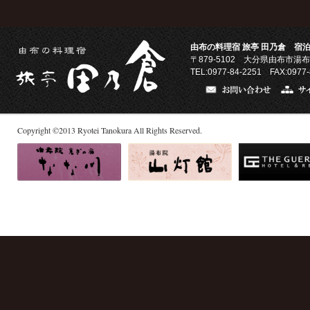
由布の料理宿 旅亭 田乃倉 宿泊
〒879-5102
大分県由布市湯布
TEL:0977-84-2251 FAX:0977-
Copyright
©
2013
Ryotei Tanokura All Rights Reserved.