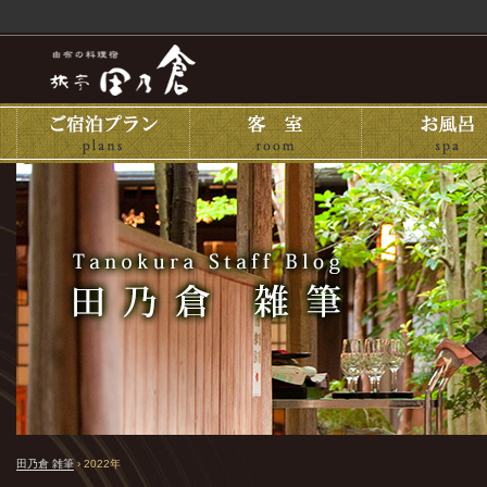
田乃倉 雑筆
›
2022年