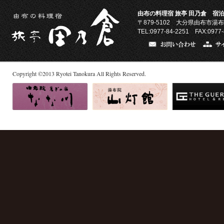
由布の料理宿 旅亭 田乃倉 宿泊
〒879-5102
大分県由布市湯布
TEL:0977-84-2251 FAX:0977-
Copyright
©
2013
Ryotei Tanokura All Rights Reserved.