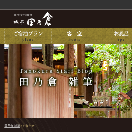
田乃倉 雑筆
›
お知らせ