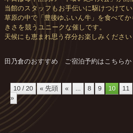
当館のスタッフもお手伝いに駆けつけてい
草原の中で「豊後ゆふいん牛」を食べてか
きさを競うユニークな催しです。
天候にも恵まれ思う存分お楽しみください
田乃倉のおすすめ ご宿泊予約はこちらか
10 / 20
« 先頭
«
...
8
9
10
11
»